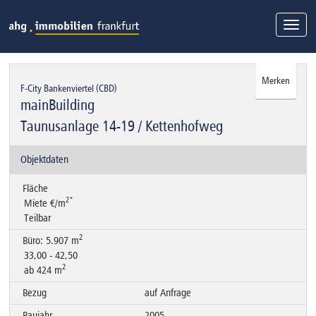
Togg
navi
Merken
F-City Bankenviertel (CBD)
mainBuilding
Taunusanlage 14-19 / Kettenhofweg
Objektdaten
Fläche
2*
Miete €/m
Teilbar
2
Büro: 5.907 m
33,00 - 42,50
2
ab 424 m
Bezug
auf Anfrage
Baujahr
2005