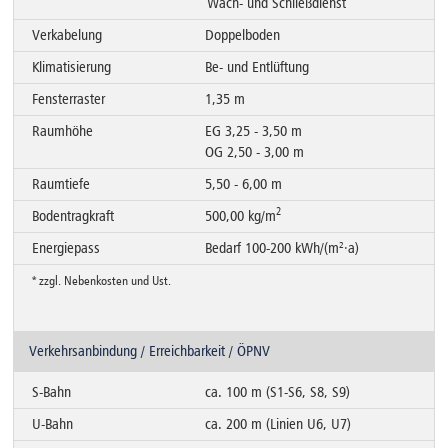
Wach- und Schließdienst
Verkabelung
Doppelboden
Klimatisierung
Be- und Entlüftung
Fensterraster
1,35 m
Raumhöhe
EG 3,25 - 3,50 m
OG 2,50 - 3,00 m
Raumtiefe
5,50 - 6,00 m
2
Bodentragkraft
500,00 kg/m
Energiepass
Bedarf 100-200 kWh/(m²·a)
* zzgl. Nebenkosten und Ust.
Verkehrsanbindung / Erreichbarkeit / ÖPNV
S-Bahn
ca. 100 m (S1-S6, S8, S9)
U-Bahn
ca. 200 m (Linien U6, U7)