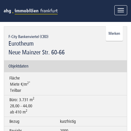
Togg
navi
Merken
F-City Bankenviertel (CBD)
Eurotheum
Neue Mainzer Str. 60-66
Objektdaten
Fläche
2*
Miete €/m
Teilbar
2
Büro: 3.731 m
28,00 - 44,00
2
ab 410 m
Bezug
kurzfristig
Baujahr
2000