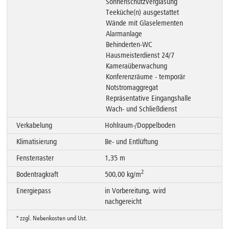
Sonnenschutzverglasung
Teeküche(n) ausgestattet
Wände mit Glaselementen
Alarmanlage
Behinderten-WC
Hausmeisterdienst 24/7
Kameraüberwachung
Konferenzräume - temporär
Notstromaggregat
Repräsentative Eingangshalle
Wach- und Schließdienst
Verkabelung
Hohlraum-/Doppelboden
Klimatisierung
Be- und Entlüftung
Fensterraster
1,35 m
2
Bodentragkraft
500,00 kg/m
Energiepass
in Vorbereitung, wird
nachgereicht
* zzgl. Nebenkosten und Ust.